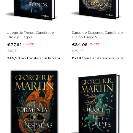
Juego de Tronos: Canción de
Danza de Dragones: Canción de
Hielo y Fuego 1
Hielo y Fuego 5
€77,62
€84,08
-
11
%
OFF
-
6
%
OFF
€87,32
€89,47
€65,98
€71,47
con
Transferencia bancaria
con
Transferencia bancaria