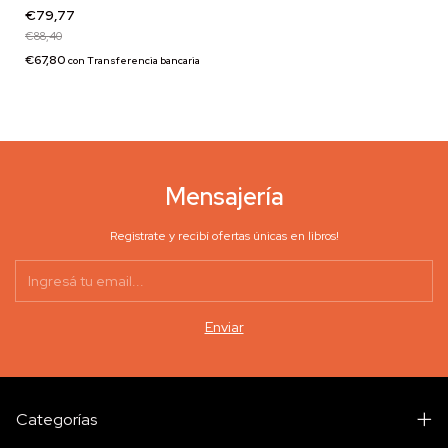
€79,77
€88,40
€67,80
con
Transferencia bancaria
Mensajería
Registrate y recibí ofertas únicas en libros!
Categorías