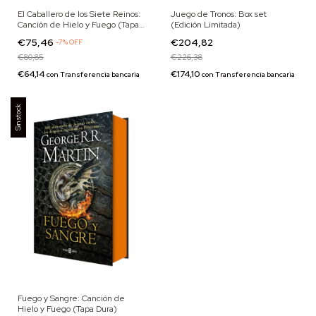
El Caballero de los Siete Reinos:
Juego de Tronos: Box set
Canción de Hielo y Fuego (Tapa
(Edición Limitada)
Dura)
€75,46
€204,82
-
7
%
OFF
€80,85
€226,38
€64,14
€174,10
con
Transferencia bancaria
con
Transferencia bancaria
Sin stock
Fuego y Sangre: Canción de
Hielo y Fuego (Tapa Dura)