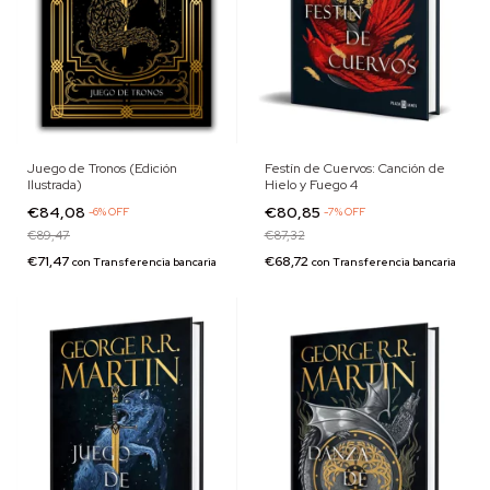
Juego de Tronos (Edición
Festín de Cuervos: Canción de
Ilustrada)
Hielo y Fuego 4
€84,08
€80,85
-
6
%
OFF
-
7
%
OFF
€89,47
€87,32
€71,47
€68,72
con
Transferencia bancaria
con
Transferencia bancaria