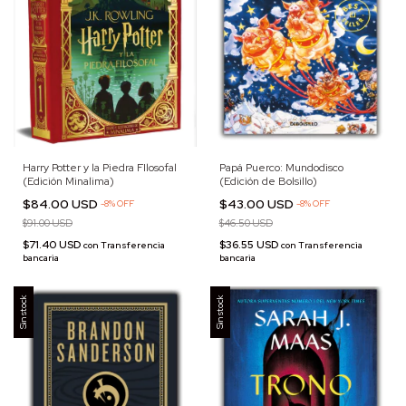
Harry Potter y la Piedra FIlosofal
Papá Puerco: Mundodisco
(Edición Minalima)
(Edición de Bolsillo)
$84.00 USD
$43.00 USD
-
8
%
OFF
-
8
%
OFF
$91.00 USD
$46.50 USD
$71.40 USD
$36.55 USD
con
Transferencia
con
Transferencia
bancaria
bancaria
Sin stock
Sin stock