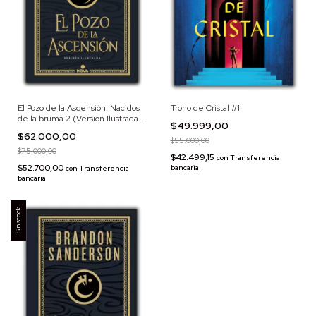
Trono de Cristal #1
El Pozo de la Ascensión: Nacidos
de la bruma 2 (Versión Ilustrada)
$49.999,00
CON DETALLE
$62.000,00
$55.000,00
$75.000,00
$42.499,15
con
Transferencia
$52.700,00
bancaria
con
Transferencia
bancaria
Sin stock