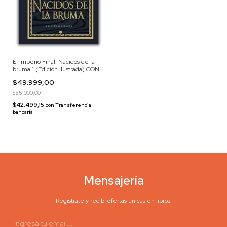
El imperio Final: Nacidos de la
bruma 1 (Edición Ilustrada) CON
DETALLES
$49.999,00
$55.000,00
$42.499,15
con
Transferencia
bancaria
Mensajería
Registrate y recibí ofertas únicas en libros!