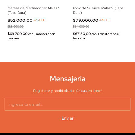
Mareas de Medianoche: Malaz 5
Polvo de Sueños: Malaz 9 (Tapa
(Tapa Dura)
Dura)
$82.000,00
$79.000,00
-
7
%
OFF
-
6
%
OFF
$88.000,00
$84.000,00
$69.700,00
$67.150,00
con
Transferencia
con
Transferencia
bancaria
bancaria
Mensajería
Registrate y recibí ofertas únicas en libros!