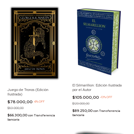
El Silmarillion: Edición Ilustrada
Juego de Tronos (Edición
por el Autor
Ilustrada)
$105.000,00
-
13
%
OFF
$78.000,00
-
6
%
OFF
$120.000,00
$83.000,00
$89.250,00
con
Transferencia
$66.300,00
bancaria
con
Transferencia
bancaria