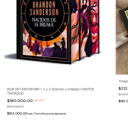
Trilog
$213
BOX SET MISTBORN 1, 2 y 3 (Edición Limitada) CANTOS
TINTADOS
$230.0
$180.000,00
-
8
%
OFF
$181.
$195.000,00
$153.000,00
con
Transferencia bancaria