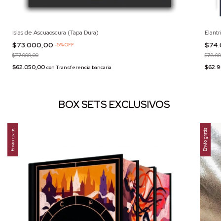
Islas de Ascuaoscura (Tapa Dura)
Elantr
$73.000,00
$74
-
5
%
OFF
$77.000,00
$78.00
$62.050,00
$62.
con
Transferencia bancaria
BOX SETS EXCLUSIVOS
Envío gratis
Envío gratis