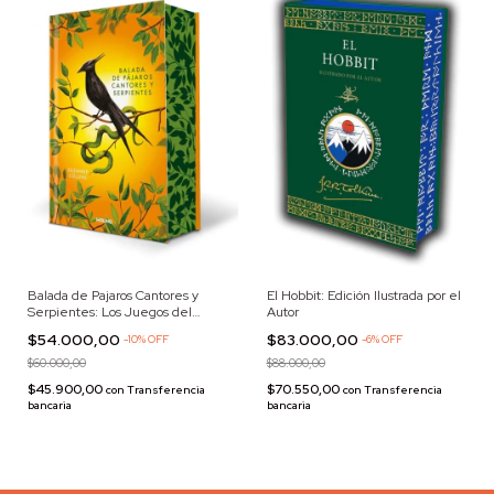
Balada de Pajaros Cantores y
El Hobbit: Edición Ilustrada por el
Serpientes: Los Juegos del
Autor
Hambre (Edición Especial)
$54.000,00
$83.000,00
-
10
%
OFF
-
6
%
OFF
$60.000,00
$88.000,00
$45.900,00
$70.550,00
con
Transferencia
con
Transferencia
bancaria
bancaria