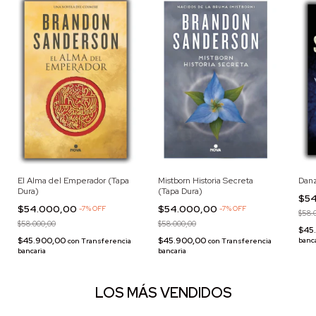
El Alma del Emperador (Tapa
Mistborn Historia Secreta
Danz
Dura)
(Tapa Dura)
$5
$54.000,00
$54.000,00
-
7
%
OFF
-
7
%
OFF
$58.
$58.000,00
$58.000,00
$45
$45.900,00
$45.900,00
banc
con
Transferencia
con
Transferencia
bancaria
bancaria
LOS MÁS VENDIDOS