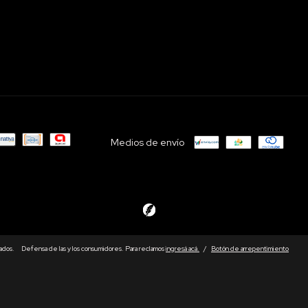
Medios de envío
ados.
Defensa de las y los consumidores. Para reclamos
ingresá acá.
/
Botón de arrepentimiento