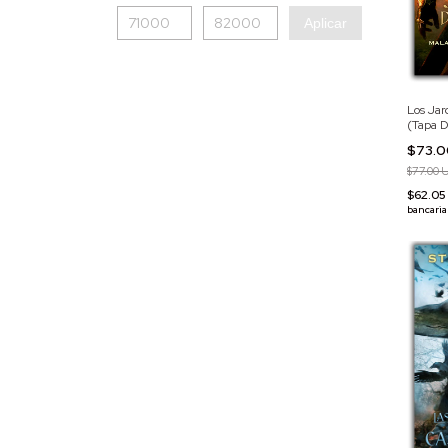
Aplicar
Los Jar
(Tapa D
$73.
$77.00 
$62.0
bancaria