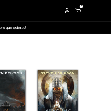
0
ibro que quieras!