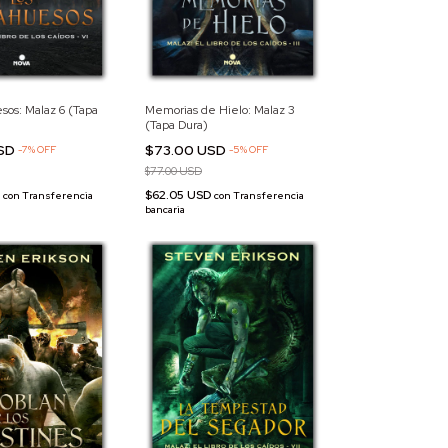
sos: Malaz 6 (Tapa
Memorias de Hielo: Malaz 3
(Tapa Dura)
USD
$73.00 USD
-
7
%
OFF
-
5
%
OFF
$77.00 USD
D
$62.05 USD
con
Transferencia
con
Transferencia
bancaria