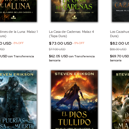
dines de la Luna: Malaz 1
La Casa de Cadenas: Malaz 4
Los Cazahue
ura)
(Tapa Dura)
Dura)
00 USD
$73.00 USD
$82.00 
-
5
%
OFF
-
5
%
OFF
USD
$77.00 USD
$88.00 USD
5 USD
$62.05 USD
$69.70 US
con
Transferencia
con
Transferencia
bancaria
bancaria