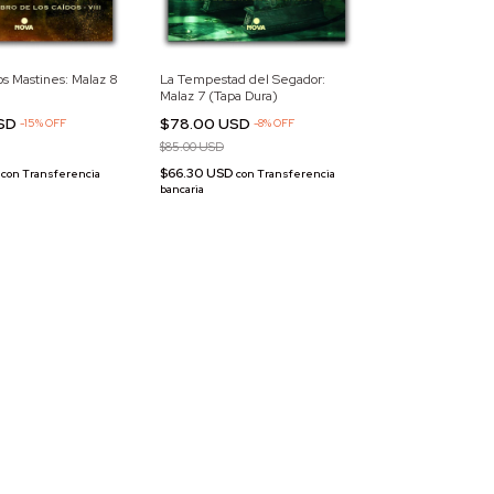
os Mastines: Malaz 8
La Tempestad del Segador:
Malaz 7 (Tapa Dura)
USD
$78.00 USD
-
15
%
OFF
-
8
%
OFF
$85.00 USD
D
$66.30 USD
con
Transferencia
con
Transferencia
bancaria