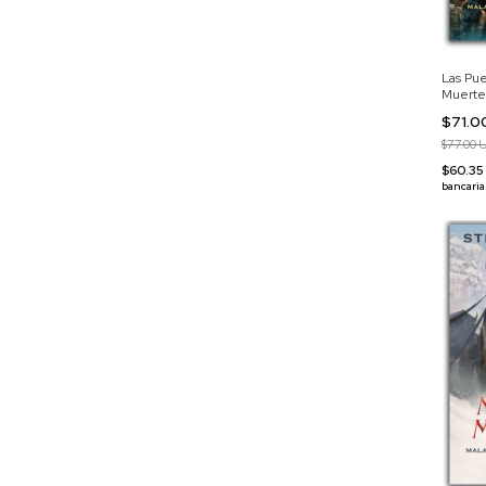
Las Pue
Muerte:
$71.0
$77.00 
$60.3
bancaria