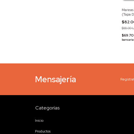
Mareas
(Tapa D
$82.
$88.00 
$69.7
bancaria
Mensajería
Registrat
Categorías
Inicio
Productos