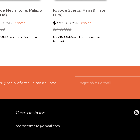
 de Medianoche: Malaz 5
Polvo de Sueños: Malaz 9 (Tapa
ura)
Dura)
00 USD
$79.00 USD
-
7
%
OFF
-
6
%
OFF
USD
$84.00 USD
0 USD
$67.15 USD
con
Transferencia
con
Transferencia
bancaria
e y recibí ofertas únicas en libros!
Contactános
bookscosmere@gmail.com