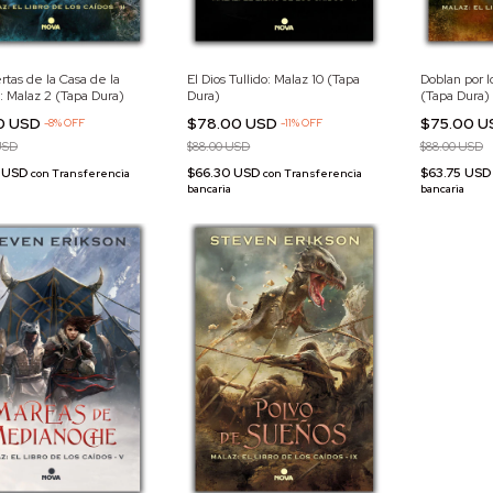
rtas de la Casa de la
El Dios Tullido: Malaz 10 (Tapa
Doblan por l
 Malaz 2 (Tapa Dura)
Dura)
(Tapa Dura)
0 USD
$78.00 USD
$75.00 
-
8
%
OFF
-
11
%
OFF
USD
$88.00 USD
$88.00 USD
5 USD
$66.30 USD
$63.75 US
con
Transferencia
con
Transferencia
bancaria
bancaria