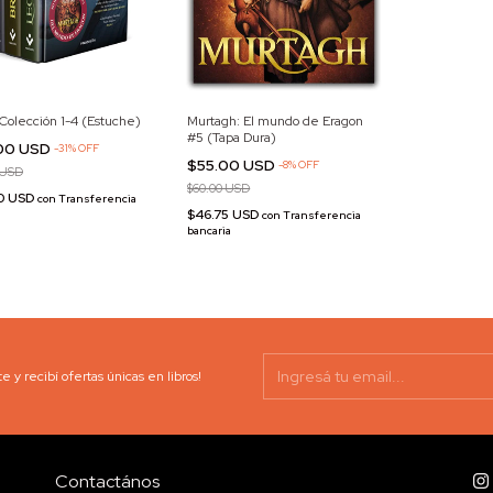
Colección 1-4 (Estuche)
Murtagh: El mundo de Eragon
#5 (Tapa Dura)
00 USD
-
31
%
OFF
$55.00 USD
-
8
%
OFF
 USD
$60.00 USD
0 USD
con
Transferencia
$46.75 USD
con
Transferencia
bancaria
e y recibí ofertas únicas en libros!
Contactános