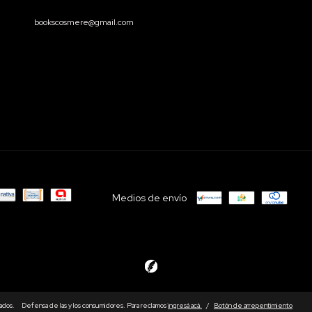
bookscosmere@gmail.com
Medios de envío
ados.
Defensa de las y los consumidores. Para reclamos
ingresá acá.
/
Botón de arrepentimiento