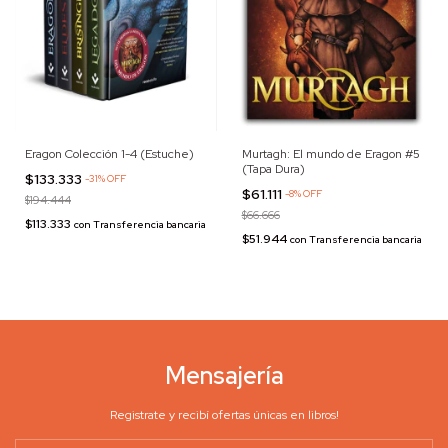
Eragon Colección 1-4 (Estuche)
Murtagh: El mundo de Eragon #5
(Tapa Dura)
$133.333
-
31
%
OFF
$61.111
-
8
%
OFF
$194.444
$66.666
$113.333
con
Transferencia bancaria
$51.944
con
Transferencia bancaria
Mensajería
Registrate y recibí ofertas únicas en libros!