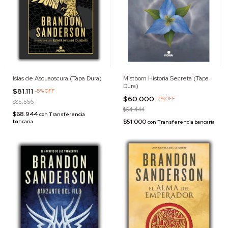
Islas de Ascuaoscura (Tapa Dura)
Mistborn Historia Secreta (Tapa
Dura)
$81.111
-
5
%
OFF
$60.000
-
7
%
OFF
$85.556
$64.444
$68.944
con
Transferencia
$51.000
bancaria
con
Transferencia bancaria