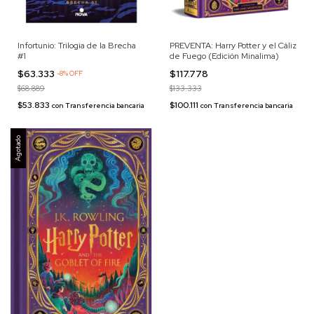
Infortunio: Trilogia de la Brecha
PREVENTA: Harry Potter y el Cáliz
#1
de Fuego (Edición Minalima)
$63.333
$117.778
-
8
%
OFF
$68.889
$133.333
$53.833
$100.111
con
Transferencia bancaria
con
Transferencia bancaria
Agotado