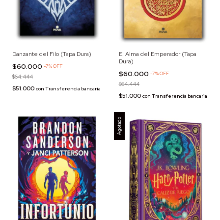
Danzante del Filo (Tapa Dura)
El Alma del Emperador (Tapa
Dura)
$60.000
-
7
%
OFF
$60.000
-
7
%
OFF
$64.444
$64.444
$51.000
con
Transferencia bancaria
$51.000
con
Transferencia bancaria
Agotado