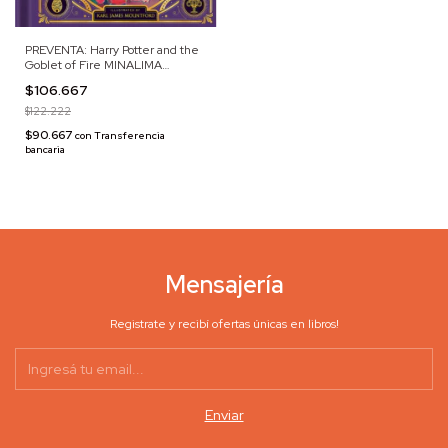
PREVENTA: Harry Potter and the
Goblet of Fire MINALIMA
EDITION
$106.667
$122.222
$90.667
con
Transferencia
bancaria
Mensajería
Registrate y recibí ofertas únicas en libros!