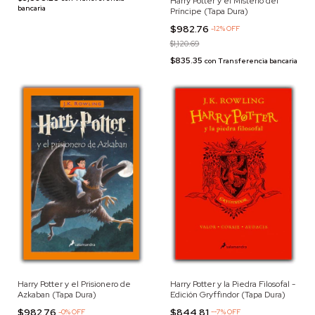
Harry Potter y el Misterio del
bancaria
Príncipe (Tapa Dura)
$982.76
-
12
%
OFF
$1,120.69
$835.35
con
Transferencia bancaria
Harry Potter y el Prisionero de
Harry Potter y la Piedra Filosofal -
Azkaban (Tapa Dura)
Edición Gryffindor (Tapa Dura)
$982.76
$844.81
-
0
%
OFF
-
-7
%
OFF