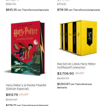
$982.76
$793.10
$835.35
$718.09
con
Transferencia bancaria
con
Transferencia bancaria
Box Set de Libros Harry Potter
Hufflepuff (estuche)
$3,706.90
-
16
%
OFF
$4,413.79
$3,150.87
con
Transferencia
Harry Potter y la Piedra Filosofal
bancaria
(Edición Especial)
$913.79
-
12
%
OFF
$1,034.47
$776.72
con
Transferencia bancaria