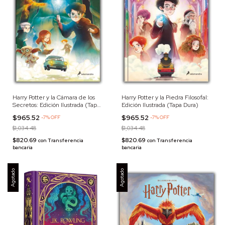
Harry Potter y la Cámara de los
Harry Potter y la Piedra Filosofal:
Secretos: Edición Ilustrada (Tapa
Edición Ilustrada (Tapa Dura)
Dura)
$965.52
$965.52
-
7
%
OFF
-
7
%
OFF
$1,034.48
$1,034.48
$820.69
$820.69
con
Transferencia
con
Transferencia
bancaria
bancaria
Agotado
Agotado