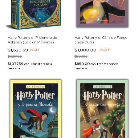
Harry Potter y el Prisionero de
Harry Potter y el Cáliz de Fuego
Azkaban (Edición Minalima)
(Tapa Dura)
$1,620.69
$1,000.00
-
1
%
OFF
-
12
%
OFF
$1,637.93
$1,137.93
$1,377.59
$850.00
con
Transferencia
con
Transferencia
bancaria
bancaria