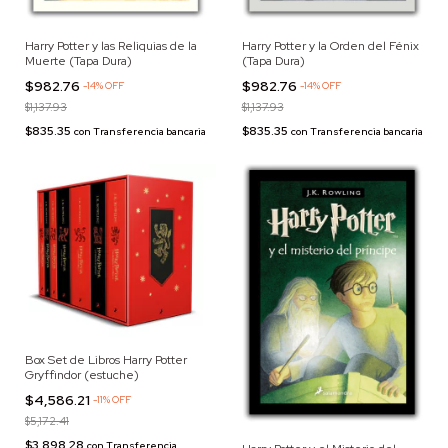
Harry Potter y las Reliquias de la
Harry Potter y la Orden del Fénix
Muerte (Tapa Dura)
(Tapa Dura)
$982.76
$982.76
-
14
%
OFF
-
14
%
OFF
$1,137.93
$1,137.93
$835.35
$835.35
con
Transferencia bancaria
con
Transferencia bancaria
Box Set de Libros Harry Potter
Gryffindor (estuche)
$4,586.21
-
11
%
OFF
$5,172.41
$3,898.28
con
Transferencia