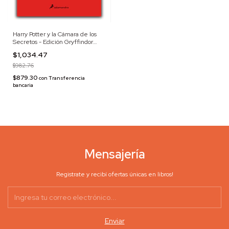
Harry Potter y la Cámara de los
Secretos - Edición Gryffindor
(Tapa Dura)
$1,034.47
$982.76
$879.30
con
Transferencia
bancaria
Mensajería
Registrate y recibí ofertas únicas en libros!