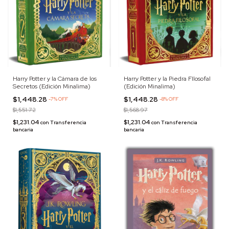
Harry Potter y la Cámara de los
Harry Potter y la Piedra FIlosofal
Secretos (Edición Minalima)
(Edición Minalima)
$1,448.28
$1,448.28
-
7
%
OFF
-
8
%
OFF
$1,551.72
$1,568.97
$1,231.04
$1,231.04
con
Transferencia
con
Transferencia
bancaria
bancaria