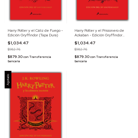
Harry Potter y el Cáliz de Fuego -
Harry Potter y el Prisionero de
Edición Gryffindor (Tapa Dura)
Azkaban - Edición Gryffindor
(Tapa Dura)
$1,034.47
$1,034.47
$982.76
$982.76
$879.30
$879.30
con
Transferencia
con
Transferencia
bancaria
bancaria
Agotado