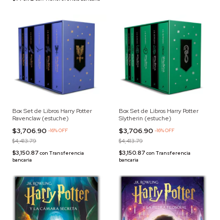
Box Set de Libros Harry Potter
Box Set de Libros Harry Potter
Ravenclaw (estuche)
Slytherin (estuche)
$3,706.90
$3,706.90
-
16
%
OFF
-
16
%
OFF
$4,413.79
$4,413.79
$3,150.87
$3,150.87
con
Transferencia
con
Transferencia
bancaria
bancaria