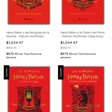
Harry Potter y las Reliquias de la
Harry Potter y la Orden del Fénix
Muerte - Edición Gryffindor
- Edición Gryffindor (Tapa Dura)
(Tapa Dura)
$1,034.47
$1,034.47
$982.76
$982.76
$879.30
$879.30
con
Transferencia
con
Transferencia
bancaria
bancaria
Agotado
Agotado