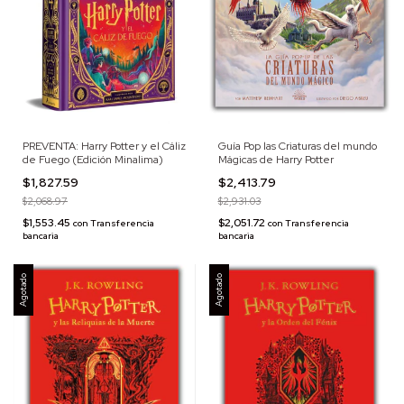
PREVENTA: Harry Potter y el Cáliz
Guía Pop las Criaturas del mundo
de Fuego (Edición Minalima)
Mágicas de Harry Potter
$1,827.59
$2,413.79
$2,068.97
$2,931.03
$1,553.45
$2,051.72
con
Transferencia
con
Transferencia
bancaria
bancaria
Agotado
Agotado