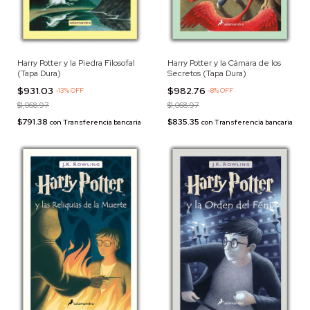
Harry Potter y la Piedra Filosofal
Harry Potter y la Cámara de los
(Tapa Dura)
Secretos (Tapa Dura)
$931.03
$982.76
-
13
%
OFF
-
8
%
OFF
$1,068.97
$1,068.97
$791.38
$835.35
con
Transferencia bancaria
con
Transferencia bancaria