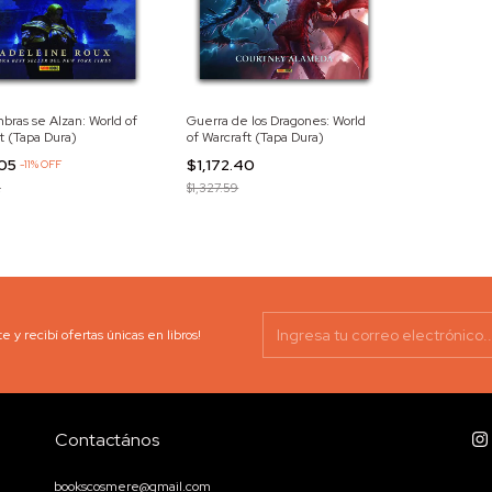
bras se Alzan: World of
Guerra de los Dragones: World
t (Tapa Dura)
of Warcraft (Tapa Dura)
.05
$1,172.40
-
11
%
OFF
2
$1,327.59
e y recibí ofertas únicas en libros!
Contactános
bookscosmere@gmail.com