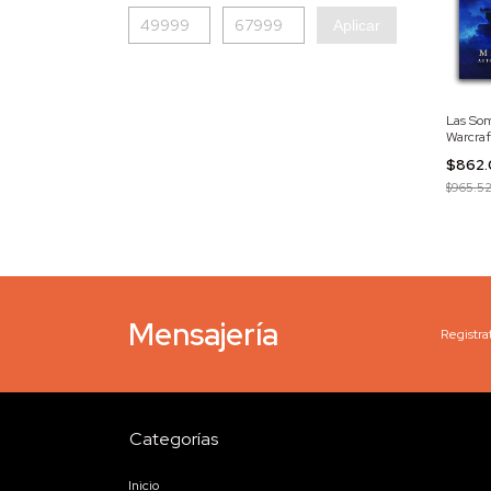
Aplicar
Las Som
Warcraf
$862
$965.5
Mensajería
Registrat
Categorías
Inicio