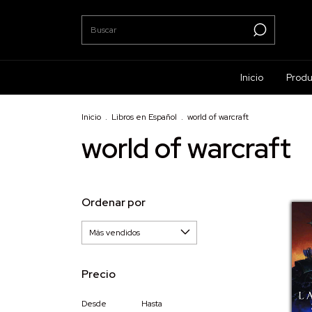
Inicio
Produ
Inicio
.
Libros en Español
.
world of warcraft
world of warcraft
Ordenar por
Precio
Desde
Hasta